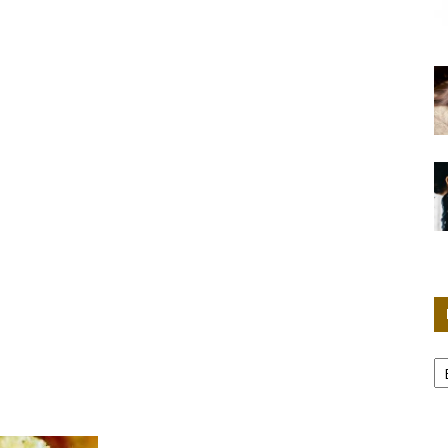
Женские
секреты
Р