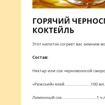
ГОРЯЧИЙ ЧЕРНО
КОКТЕЙЛЬ
Этот напиток согреет вас зимним 
Состав
:
Нектар или сок черноволосой смор
«Рижский» елей……………………100 мл.
Лимонный сок…………………………..1 ч.л