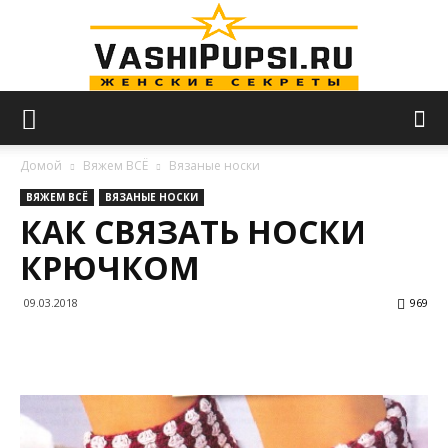
VASHIPUPSI.RU
Домой
Вяжем ВСЁ
Вязаные носки
ВЯЖЕМ ВСЁ
ВЯЗАНЫЕ НОСКИ
КАК СВЯЗАТЬ НОСКИ
—
КРЮЧКОМ
09.03.2018
969
Женские
секреты