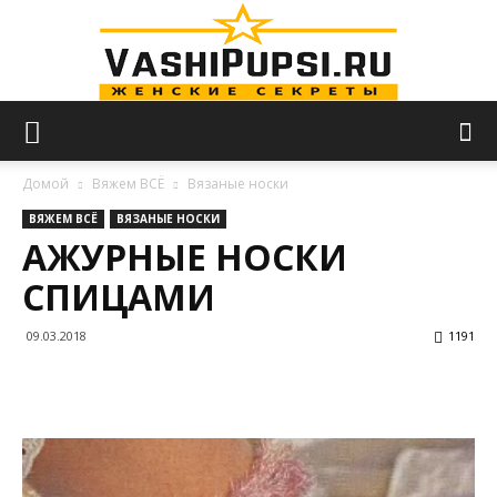
VASHIPUPSI.RU
Домой
Вяжем ВСЁ
Вязаные носки
ВЯЖЕМ ВСЁ
ВЯЗАНЫЕ НОСКИ
АЖУРНЫЕ НОСКИ
—
СПИЦАМИ
09.03.2018
1191
Женские
секреты