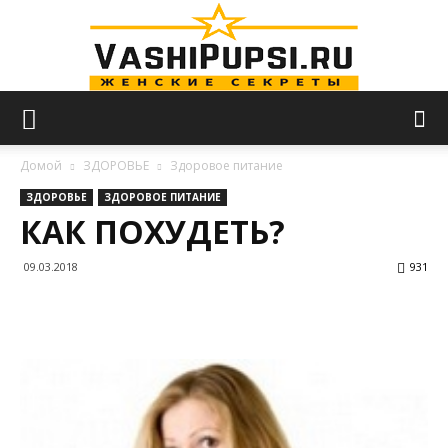
VASHIPUPSI.RU
Домой
ЗДОРОВЬЕ
Здоровое питание
ЗДОРОВЬЕ
ЗДОРОВОЕ ПИТАНИЕ
КАК ПОХУДЕТЬ?
—
09.03.2018
931
Женские
секреты