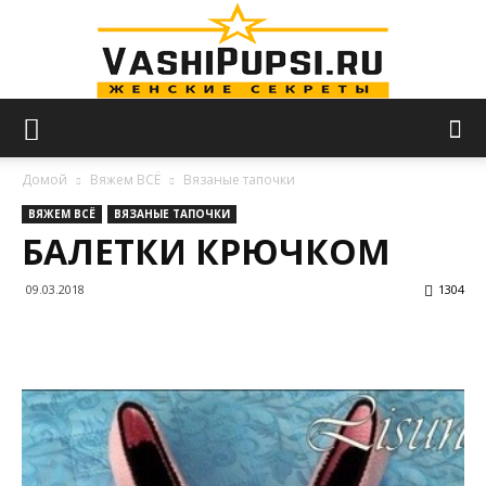
VASHIPUPSI.RU
Домой
Вяжем ВСЁ
Вязаные тапочки
ВЯЖЕМ ВСЁ
ВЯЗАНЫЕ ТАПОЧКИ
БАЛЕТКИ КРЮЧКОМ
—
09.03.2018
1304
Женские
секреты