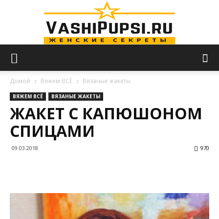
VASHIPUPSI.RU
Домой
Вяжем ВСЁ
Вязаные жакеты
ВЯЖЕМ ВСЁ
ВЯЗАНЫЕ ЖАКЕТЫ
ЖАКЕТ С КАПЮШОНОМ
—
СПИЦАМИ
09.03.2018
970
Женские
секреты