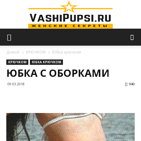
VASHIPUPSI.RU
Домой
КРЮЧКОМ
Юбка крючком
КРЮЧКОМ
ЮБКА КРЮЧКОМ
ЮБКА С ОБОРКАМИ
—
09.03.2018
940
Женские
секреты