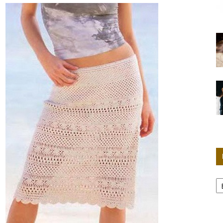
Женские
секреты
Р