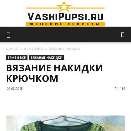
VASHIPUPSI.RU
Домой
Вяжем ВСЁ
Вязаные накидки
ВЯЖЕМ ВСЁ
ВЯЗАНЫЕ НАКИДКИ
ВЯЗАНИЕ НАКИДКИ
—
КРЮЧКОМ
09.03.2018
1164
Женские
секреты