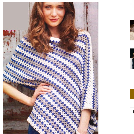
Женские
секреты
Р