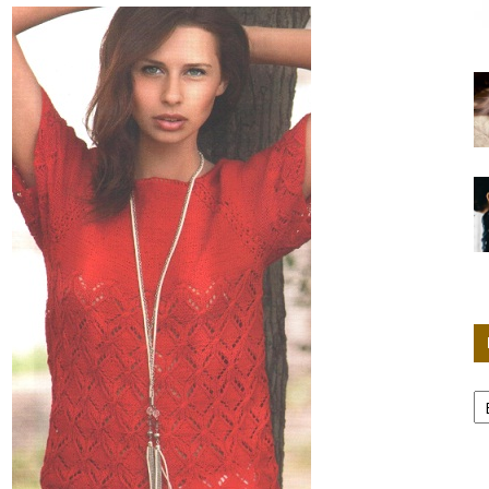
Женские
секреты
Р