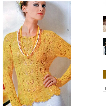
Женские
секреты
Р