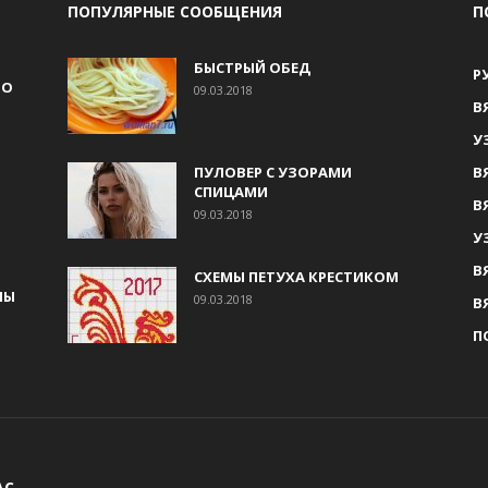
ПОПУЛЯРНЫЕ СООБЩЕНИЯ
П
БЫСТРЫЙ ОБЕД
Р
НО
09.03.2018
В
У
ПУЛОВЕР С УЗОРАМИ
В
СПИЦАМИ
В
09.03.2018
У
В
СХЕМЫ ПЕТУХА КРЕСТИКОМ
МЫ
09.03.2018
В
П
АС