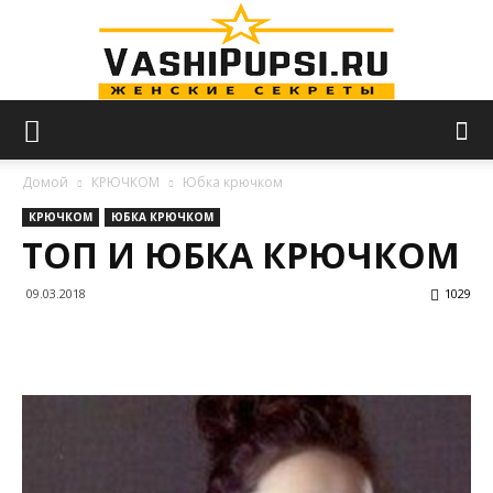
VASHIPUPSI.RU
Домой
КРЮЧКОМ
Юбка крючком
КРЮЧКОМ
ЮБКА КРЮЧКОМ
ТОП И ЮБКА КРЮЧКОМ
—
09.03.2018
1029
Женские
секреты