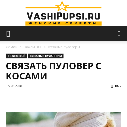
VASHIPUPSI.RU
Домой
Вяжем ВСЁ
Вязаные пуловеры
ВЯЖЕМ ВСЁ
ВЯЗАНЫЕ ПУЛОВЕРЫ
СВЯЗАТЬ ПУЛОВЕР С
—
КОСАМИ
09.03.2018
1027
Женские
секреты