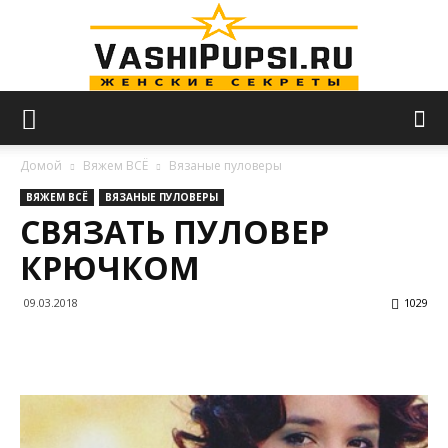
VASHIPUPSI.RU
Домой
Вяжем ВСЁ
Вязаные пуловеры
ВЯЖЕМ ВСЁ
ВЯЗАНЫЕ ПУЛОВЕРЫ
СВЯЗАТЬ ПУЛОВЕР
—
КРЮЧКОМ
09.03.2018
1029
Женские
секреты