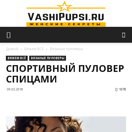
VASHIPUPSI.RU
Домой
Вяжем ВСЁ
Вязаные пуловеры
ВЯЖЕМ ВСЁ
ВЯЗАНЫЕ ПУЛОВЕРЫ
СПОРТИВНЫЙ ПУЛОВЕР
—
СПИЦАМИ
09.03.2018
1070
Женские
секреты