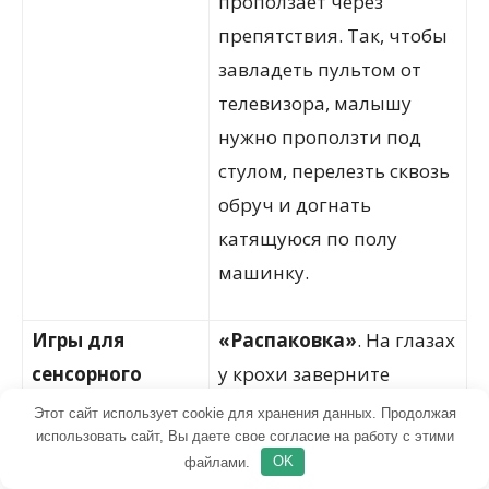
проползает через
препятствия. Так, чтобы
завладеть пультом от
телевизора, малышу
нужно проползти под
стулом, перелезть сквозь
обруч и догнать
катящуюся по полу
машинку.
Игры для
«Распаковка»
. На глазах
сенсорного
у крохи заверните
развития
игрушку в бумагу. Затем
Этот сайт использует cookie для хранения данных. Продолжая
использовать сайт, Вы даете свое согласие на работу с этими
предложите малышу
файлами.
OK
открыть её. Аккуратно