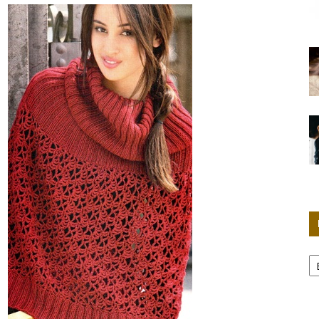
Женские
секреты
Р