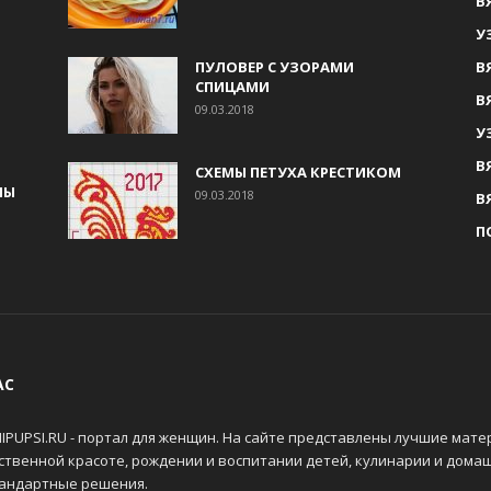
В
У
ПУЛОВЕР С УЗОРАМИ
В
СПИЦАМИ
В
09.03.2018
У
В
СХЕМЫ ПЕТУХА КРЕСТИКОМ
МЫ
09.03.2018
В
П
АС
IPUPSI.RU - портал для женщин. На сайте представлены лучшие мате
ственной красоте, рождении и воспитании детей, кулинарии и дома
андартные решения.