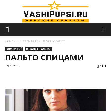
VASHIPUPSI.RU
Домой
Вяжем ВСЁ
Вязаные пальто
ВЯЖЕМ ВСЁ
ВЯЗАНЫЕ ПАЛЬТО
ПАЛЬТО СПИЦАМИ
—
09.03.2018
1181
Женские
секреты