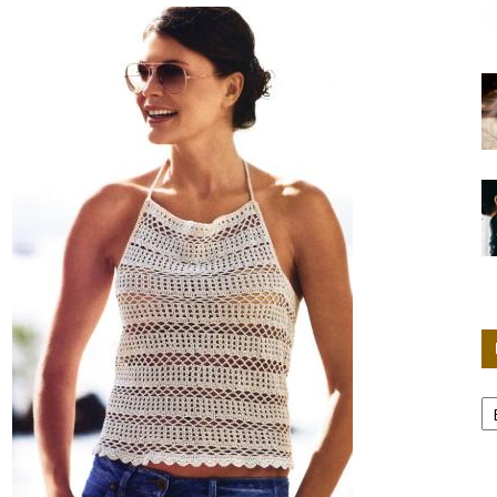
Женские
секреты
Р