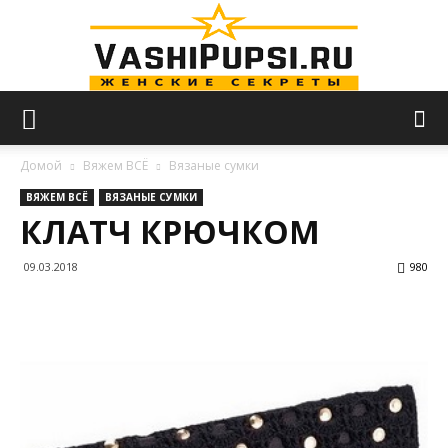
VASHIPUPSI.RU
Домой
Вяжем ВСЁ
Вязаные сумки
ВЯЖЕМ ВСЁ
ВЯЗАНЫЕ СУМКИ
КЛАТЧ КРЮЧКОМ
—
09.03.2018
980
Женские
секреты