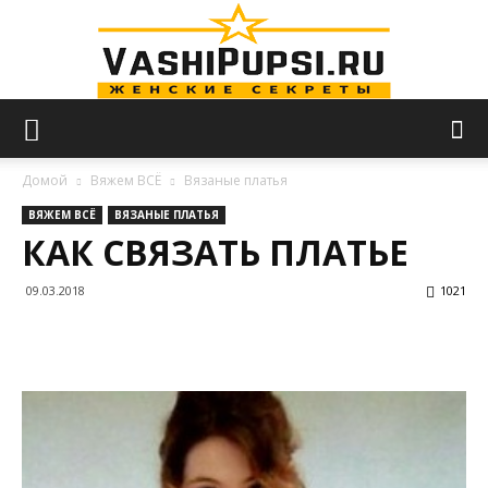
VASHIPUPSI.RU
Домой
Вяжем ВСЁ
Вязаные платья
ВЯЖЕМ ВСЁ
ВЯЗАНЫЕ ПЛАТЬЯ
КАК СВЯЗАТЬ ПЛАТЬЕ
—
09.03.2018
1021
Женские
секреты