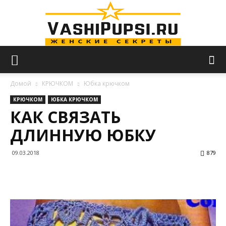
VASHIPUPSI.RU
Домой
КРЮЧКОМ
Юбка крючком
КРЮЧКОМ
ЮБКА КРЮЧКОМ
КАК СВЯЗАТЬ
—
ДЛИННУЮ ЮБКУ
09.03.2018
879
Женские
секреты