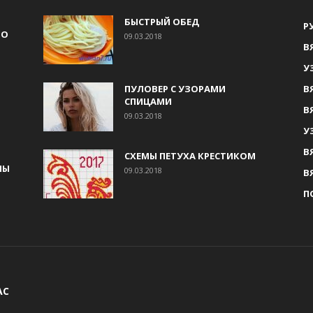
БЫСТРЫЙ ОБЕД
Р
НО
09.03.2018
В
У
ПУЛОВЕР С УЗОРАМИ
В
СПИЦАМИ
В
09.03.2018
У
В
СХЕМЫ ПЕТУХА КРЕСТИКОМ
МЫ
09.03.2018
В
П
АС