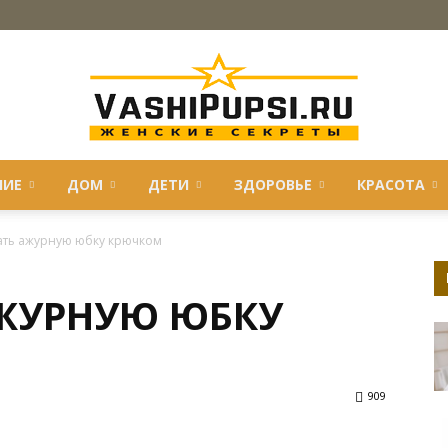
НИЕ
ДОМ
ДЕТИ
ЗДОРОВЬЕ
КРАСОТА
VASHIPUPSI.RU
зать ажурную юбку крючком
АЖУРНУЮ ЮБКУ
—
909