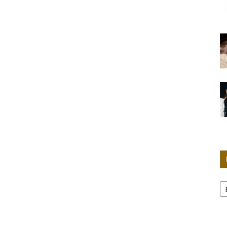
Женские
секреты
Р