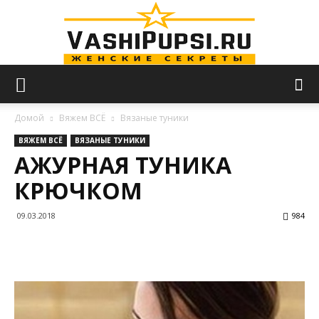
VASHIPUPSI.RU
Домой
Вяжем ВСЁ
Вязаные туники
ВЯЖЕМ ВСЁ
ВЯЗАНЫЕ ТУНИКИ
АЖУРНАЯ ТУНИКА
—
КРЮЧКОМ
09.03.2018
984
Женские
секреты